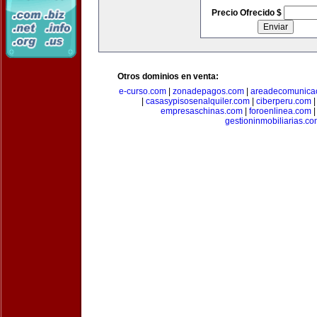
Precio Ofrecido $
Otros dominios en venta:
e-curso.com
|
zonadepagos.com
|
areadecomunica
|
casasypisosenalquiler.com
|
ciberperu.com
empresaschinas.com
|
foroenlinea.com
gestioninmobiliarias.c