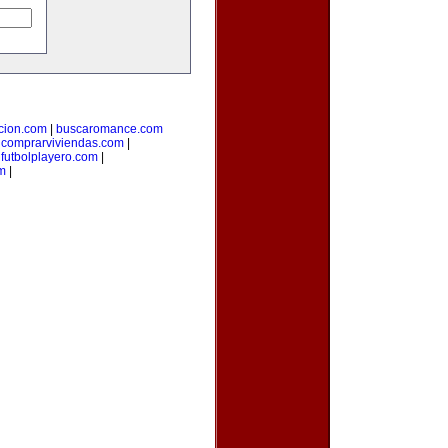
cion.com
|
buscaromance.com
|
comprarviviendas.com
|
|
futbolplayero.com
|
om
|