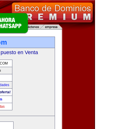
om
 puesto en Venta
.COM
m
udades
oferta!
om
tas