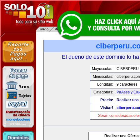
ciberperu.c
El dueño de este dominio lo ha
Mayusculas:
CIBERPERU
Minusculas:
ciberperu.co
Longitud:
9 caracteres
Categorias:
PaÃ­ses y Ci
Precio:
Realizar una 
Visitar!
ciberperu.c
Serán consideradas ofer
Realizar una Oferta