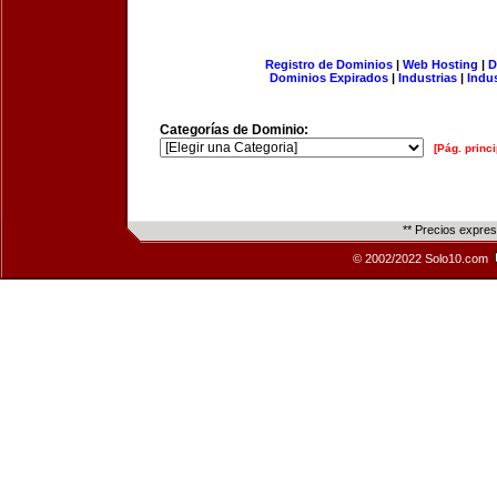
Registro de Dominios
|
Web Hosting
|
D
Dominios Expirados
|
Industrias
|
Indu
Categorías de Dominio:
[Pág. princi
** Precios expre
© 2002/2022 Solo10.com