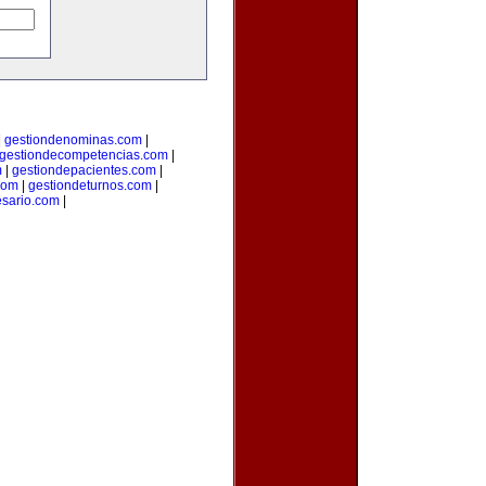
|
gestiondenominas.com
|
gestiondecompetencias.com
|
m
|
gestiondepacientes.com
|
com
|
gestiondeturnos.com
|
sario.com
|