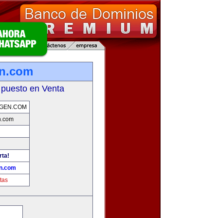
en.com
 puesto en Venta
GEN.COM
n.com
rta!
n.com
tas